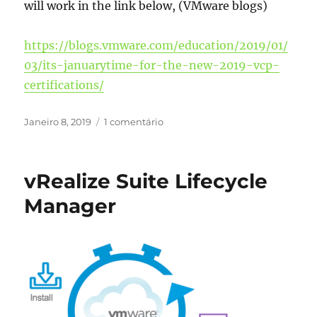
will work in the link below, (VMware blogs)
https://blogs.vmware.com/education/2019/01/
03/its-januarytime-for-the-new-2019-vcp-
certifications/
Publicado
em
Janeiro 8, 2019
1 comentário
em
VMware
Certification
changes
vRealize Suite Lifecycle
for
2019
Manager