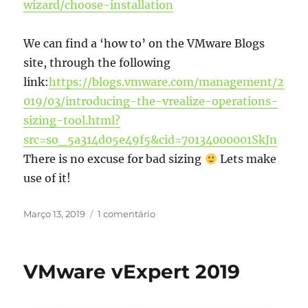
wizard/choose-installation
We can find a ‘how to’ on the VMware Blogs
site, through the following
link:
https://blogs.vmware.com/management/2
019/03/introducing-the-vrealize-operations-
sizing-tool.html?
src=so_5a314d05e49f5&cid=70134000001SkJn
There is no excuse for bad sizing
Lets make
use of it!
Publicado
em
Março 13, 2019
1 comentário
em
vROps
Sizing
tool
VMware vExpert 2019
:-)