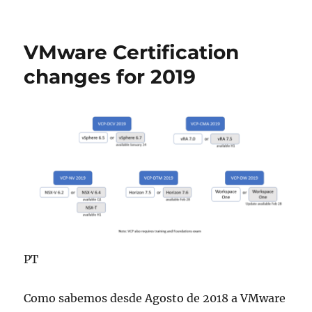
em
vExpert
2019
Applications
VMware Certification
are
Open!
changes for 2019
PT
Como sabemos desde Agosto de 2018 a VMware