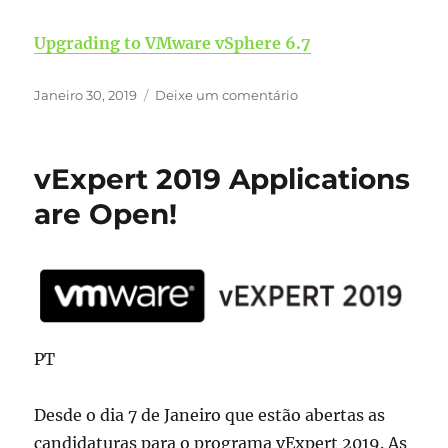
Upgrading to VMware
vSphere
6.7
Publicado
sobre
Janeiro 30, 2019
Deixe um comentário
em
Upgrading
to
VMware
vExpert 2019 Applications
vSphere
6.7:
are Open!
FREE
eBook
PT
Desde o dia 7 de Janeiro que estão abertas as
candidaturas para o programa vExpert 2019. As